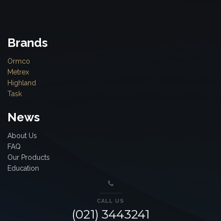
Brands
Ormco
Metrex
Highland
Task
News
About Us
FAQ
Our Products
Education
CALL US
(021) 3443241